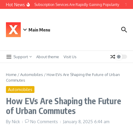
Skip to content
Hot News
Why Car Subscription Services Are Rapidly Gaining Popularity
The Se
Main Menu
Support
About theme
Visit Us
Home
/
Automobiles
/
How EVs Are Shaping the Future of Urban
Commutes
Automobiles
How EVs Are Shaping the Future
of Urban Commutes
By
Nick
No Comments
January 8, 2025
6:44 am