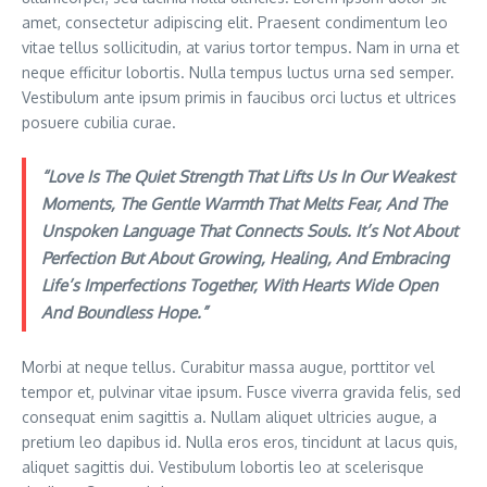
amet, consectetur adipiscing elit. Praesent condimentum leo
vitae tellus sollicitudin, at varius tortor tempus. Nam in urna et
neque efficitur lobortis. Nulla tempus luctus urna sed semper.
Vestibulum ante ipsum primis in faucibus orci luctus et ultrices
posuere cubilia curae.
“Love Is The Quiet Strength That Lifts Us In Our Weakest
Moments, The Gentle Warmth That Melts Fear, And The
Unspoken Language That Connects Souls. It’s Not About
Perfection But About Growing, Healing, And Embracing
Life’s Imperfections Together, With Hearts Wide Open
And Boundless Hope.”
Morbi at neque tellus. Curabitur massa augue, porttitor vel
tempor et, pulvinar vitae ipsum. Fusce viverra gravida felis, sed
consequat enim sagittis a. Nullam aliquet ultricies augue, a
pretium leo dapibus id. Nulla eros eros, tincidunt at lacus quis,
aliquet sagittis dui. Vestibulum lobortis leo at scelerisque