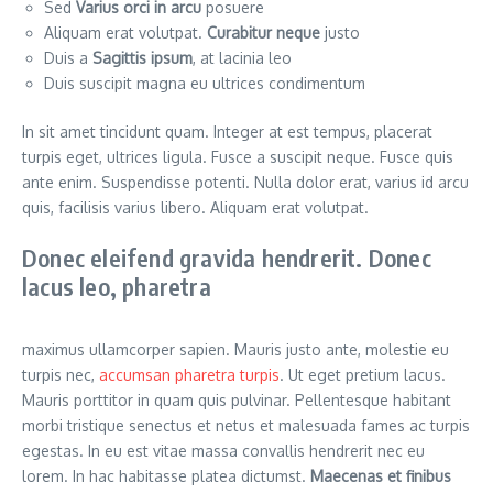
Sed
Varius orci in arcu
posuere
Aliquam erat volutpat.
Curabitur neque
justo
Duis a
Sagittis ipsum
, at lacinia leo
Duis suscipit magna eu ultrices condimentum
In sit amet tincidunt quam. Integer at est tempus, placerat
turpis eget, ultrices ligula. Fusce a suscipit neque. Fusce quis
ante enim. Suspendisse potenti. Nulla dolor erat, varius id arcu
quis, facilisis varius libero. Aliquam erat volutpat.
Donec eleifend gravida hendrerit. Donec
lacus leo, pharetra
maximus ullamcorper sapien. Mauris justo ante, molestie eu
turpis nec,
accumsan pharetra turpis
. Ut eget pretium lacus.
Mauris porttitor in quam quis pulvinar. Pellentesque habitant
morbi tristique senectus et netus et malesuada fames ac turpis
egestas. In eu est vitae massa convallis hendrerit nec eu
lorem. In hac habitasse platea dictumst.
Maecenas et finibus