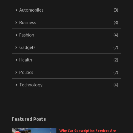
Automobiles
(3)
Business
(3)
Fashion
(4)
Gadgets
(2)
Health
(2)
Politics
(2)
Technology
(4)
Featured Posts
Why Car Subscription Services Are