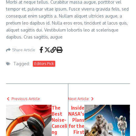
Morbi at neque tellus. Curabitur massa augue, porttitor vel
tempor et, pulvinar vitae ipsum. Fusce viverra gravida felis, sed
consequat enim sagittis a. Nullam aliquet ultricies augue, a
pretium leo dapibus id. Nulla eros eros, tincidunt at lacus quis,
aliquet sagittis dui. Vestibulum lobortis leo at scelerisque
dapibus. Cras sagittis, augue
Share Article
Tagged:
Editors Pick
Previous Article
Next Article
The
Inside
Best
NASA’s
Noise-
Plans
Canceli
for the
ng
First