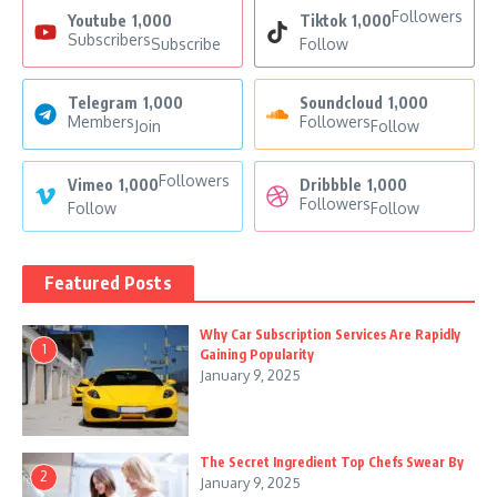
Followers
Youtube
1,000
Tiktok
1,000
Subscribers
Subscribe
Follow
Telegram
1,000
Soundcloud
1,000
Members
Followers
Join
Follow
Followers
Vimeo
1,000
Dribbble
1,000
Followers
Follow
Follow
Featured Posts
Why Car Subscription Services Are Rapidly
1
Gaining Popularity
January 9, 2025
The Secret Ingredient Top Chefs Swear By
2
January 9, 2025