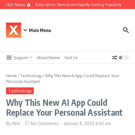
Skip to content
Hot News
Why Car Subscription Services Are Rapidly Gaining Popularity
The S
Main Menu
Support
About theme
Visit Us
Home
/
Technology
/
Why This New AI App Could Replace Your
Personal Assistant
Technology
Why This New AI App Could
Replace Your Personal Assistant
By
Nick
No Comments
January 8, 2025
6:42 am