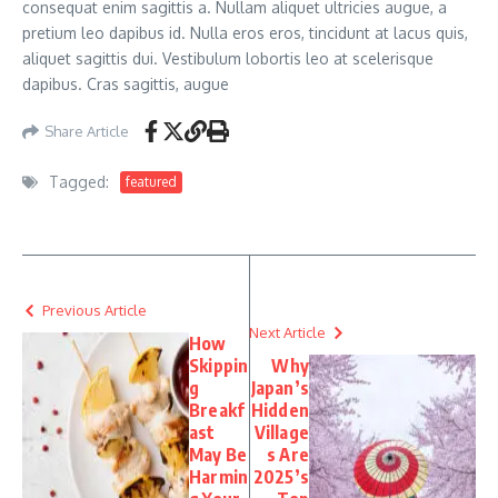
consequat enim sagittis a. Nullam aliquet ultricies augue, a
pretium leo dapibus id. Nulla eros eros, tincidunt at lacus quis,
aliquet sagittis dui. Vestibulum lobortis leo at scelerisque
dapibus. Cras sagittis, augue
Share Article
Tagged:
featured
Previous Article
Next Article
How
Skippin
Why
g
Japan’s
Breakf
Hidden
ast
Village
May Be
s Are
Harmin
2025’s