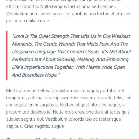
efficitur lobortis. Nulla tempus luctus urna sed semper.
Vestibulum ante ipsum primis in faucibus orci luctus et ultrices
posuere cubilia curae.
“Love Is The Quiet Strength That Lifts Us In Our Weakest
Moments, The Gentle Warmth That Melts Fear, And The
Unspoken Language That Connects Souls. It’s Not About
Perfection But About Growing, Healing, And Embracing
Life’s Imperfections Together, With Hearts Wide Open
And Boundless Hope.”
Morbi at neque tellus. Curabitur massa augue, porttitor vel
tempor et, pulvinar vitae ipsum. Fusce viverra gravida felis, sed
consequat enim sagittis a. Nullam aliquet ultricies augue, a
pretium leo dapibus id. Nulla eros eros, tincidunt at lacus quis,
aliquet sagittis dui. Vestibulum lobortis leo at scelerisque
dapibus. Cras sagittis, augue